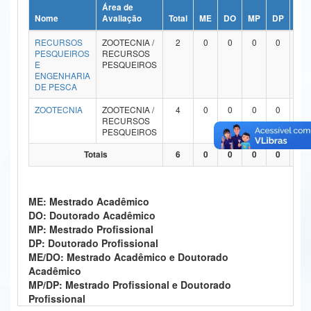
Área de
Ministério da Ciência, Tecnologia, Inovações e Comunicações
Nome
Avaliação
Total
ME
DO
MP
DP
ME
RECURSOS
ZOOTECNIA /
2
0
0
0
0
Ministério do Meio Ambiente
PESQUEIROS
RECURSOS
E
PESQUEIROS
Ministério do Turismo
ENGENHARIA
DE PESCA
Ministério do Desenvolvimento Regional
ZOOTECNIA
ZOOTECNIA /
4
0
0
0
0
RECURSOS
Controladoria-Geral da União
PESQUEIROS
Totais
6
0
0
0
0
Ministério da Mulher, da Família e dos Direitos Humanos
Secretaria-Geral
ME: Mestrado Acadêmico
Secretaria de Governo
DO: Doutorado Acadêmico
MP: Mestrado Profissional
Gabinete de Segurança Institucional
DP: Doutorado Profissional
ME/DO: Mestrado Acadêmico e Doutorado
Advocacia-Geral da União
Acadêmico
MP/DP: Mestrado Profissional e Doutorado
Banco Central do Brasil
Profissional