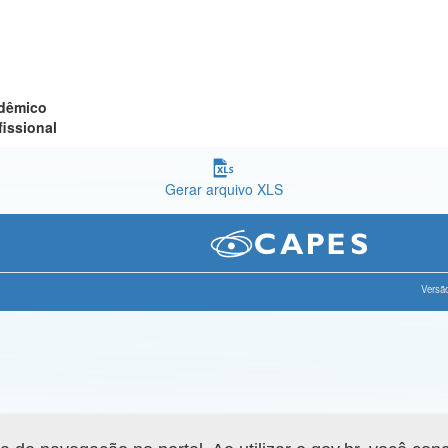
adêmico
fissional
Gerar arquivo XLS
Versão