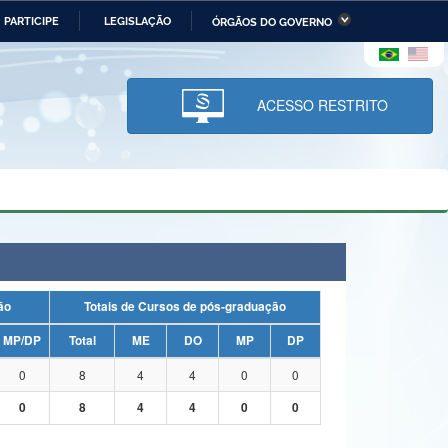
PARTICIPE
LEGISLAÇÃO
ÓRGÃOS DO GOVERNO
stério da Economia
Ministério da Infraestrutura
stério de Minas e Energia
Ministério da Ciência,
Tecnologia, Inovações e
ACESSO RESTRITO
Comunicações
tério da Mulher, da Família
Secretaria-Geral
s Direitos Humanos
lto
uação
Totais de Cursos de pós-graduação
MP/DP
Total
ME
DO
MP
DP
0
8
4
4
0
0
0
8
4
4
0
0