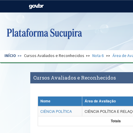
Casa Civil
Ministério da Justiça e
Segurança Pública
Ministério da Agricultura,
Ministério da Educação
Pecuária e Abastecimento
Ministério do Meio Ambiente
Ministério do Turismo
INÍCIO
Cursos Avaliados e Reconhecidos
Nota 6
Área de Ava
Secretaria de Governo
Gabinete de Segurança
Institucional
Cursos Avaliados e Reconhecidos
Nome
Área de Avaliação
CIÊNCIA POLÍTICA
CIÊNCIA POLÍTICA E RELA
Totais