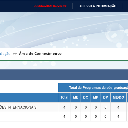
ACESSO À INFORMAÇÃO
CORONAVÍRUS (COVID-19)
Ministério da Defesa
Ministério das Relações
Mini
Exteriores
IR
PARA
O
CONTEÚDO
Ministério da Cidadania
Ministério da Saúde
Mini
Ministério do Desenvolvimento
Controladoria-Geral da União
Minis
Regional
e do
liação
Área de Conhecimento
Advocacia-Geral da União
Banco Central do Brasil
Plana
Total de Programas de pós-grad
Total
ME
DO
MP
DP
ME/DO
ÇÕES INTERNACIONAIS
4
0
0
0
0
4
4
0
0
0
0
4