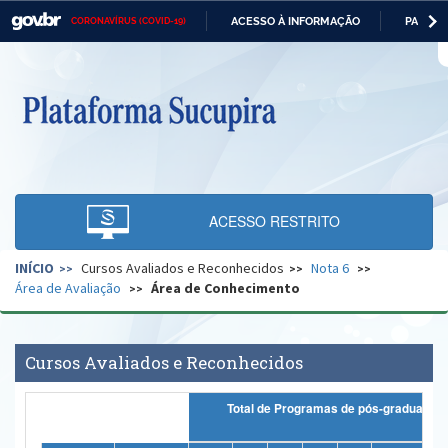
ACESSO À INFORMAÇÃO
PARTICI
CORONAVÍRUS (COVID-19)
Casa Civil
IR
PARA
O
Ministério da Justiça e Segurança Pública
CONTEÚDO
Ministério da Defesa
Ministério das Relações Exteriores
Ministério da Economia
ACESSO RESTRITO
Ministério da Infraestrutura
INÍCIO
Cursos Avaliados e Reconhecidos
Nota 6
Ministério da Agricultura, Pecuária e Abastecimento
Área de Avaliação
Área de Conhecimento
Ministério da Educação
Ministério da Cidadania
Cursos Avaliados e Reconhecidos
Ministério da Saúde
Total de Programas de pós-graduação
Ministério de Minas e Energia