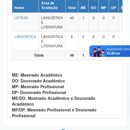
Área de
Ministério da Ciência, Tecnologia, Inovações e Comunicações
Nome
Avaliação
Total
ME
DO
MP
DP
ME/
LETRAS
LINGUÍSTICA
40
1
0
0
0
39
Ministério do Meio Ambiente
E
LITERATURA
Ministério do Turismo
LINGÜÍSTICA
LINGUÍSTICA
8
0
0
0
0
8
E
Ministério do Desenvolvimento Regional
LITERATURA
Controladoria-Geral da União
Totais
48
1
0
0
0
47
Ministério da Mulher, da Família e dos Direitos Humanos
ME: Mestrado Acadêmico
Secretaria-Geral
DO: Doutorado Acadêmico
MP: Mestrado Profissional
Secretaria de Governo
DP: Doutorado Profissional
ME/DO: Mestrado Acadêmico e Doutorado
Gabinete de Segurança Institucional
Acadêmico
MP/DP: Mestrado Profissional e Doutorado
Advocacia-Geral da União
Profissional
Banco Central do Brasil