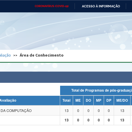
ACESSO À INFORMAÇÃO
CORONAVÍRUS (COVID-19)
Ministério da Defesa
Ministério das Relações
Mini
Exteriores
IR
PARA
O
CONTEÚDO
Ministério da Cidadania
Ministério da Saúde
Mini
Ministério do Desenvolvimento
Controladoria-Geral da União
Minis
Regional
e do
liação
Área de Conhecimento
Advocacia-Geral da União
Banco Central do Brasil
Plana
Total de Programas de pós-grad
Avaliação
Total
ME
DO
MP
DP
ME/DO
A DA COMPUTAÇÃO
13
0
0
0
0
13
13
0
0
0
0
13