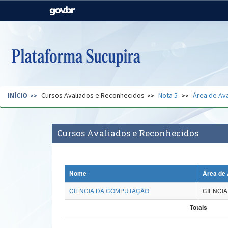
Casa Civil
Ministério da Justiça e
Segurança Pública
Ministério da Agricultura,
Ministério da Educação
Pecuária e Abastecimento
Ministério do Meio Ambiente
Ministério do Turismo
INÍCIO
Cursos Avaliados e Reconhecidos
Nota 5
Área de Ava
Secretaria de Governo
Gabinete de Segurança
Institucional
Cursos Avaliados e Reconhecidos
Nome
Área de 
CIÊNCIA DA COMPUTAÇÃO
CIÊNCI
Totais