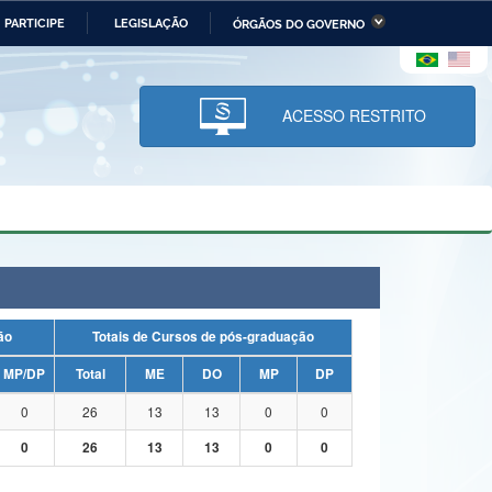
PARTICIPE
LEGISLAÇÃO
ÓRGÃOS DO GOVERNO
stério da Economia
Ministério da Infraestrutura
stério de Minas e Energia
Ministério da Ciência,
Tecnologia, Inovações e
ACESSO RESTRITO
Comunicações
tério da Mulher, da Família
Secretaria-Geral
s Direitos Humanos
lto
uação
Totais de Cursos de pós-graduação
MP/DP
Total
ME
DO
MP
DP
0
26
13
13
0
0
0
26
13
13
0
0