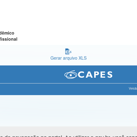
adêmico
fissional
Gerar arquivo XLS
Versão