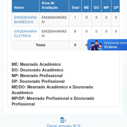
Área de
Ministério da Ciência, Tecnologia, Inovações e Comunicações
Nome
Avaliação
Total
ME
DO
MP
DP
M
ENGENHARIA
ENGENHARIAS
1
0
0
0
0
Ministério do Meio Ambiente
BIOMÉDICA
IV
Ministério do Turismo
ENGENHARIA
ENGENHARIAS
8
0
0
0
0
ELÉTRICA
IV
Ministério do Desenvolvimento Regional
Totais
9
0
0
0
0
Controladoria-Geral da União
ME: Mestrado Acadêmico
Ministério da Mulher, da Família e dos Direitos Humanos
DO: Doutorado Acadêmico
MP: Mestrado Profissional
Secretaria-Geral
DP: Doutorado Profissional
ME/DO: Mestrado Acadêmico e Doutorado
Secretaria de Governo
Acadêmico
MP/DP: Mestrado Profissional e Doutorado
Gabinete de Segurança Institucional
Profissional
Advocacia-Geral da União
Banco Central do Brasil
Gerar arquivo XLS