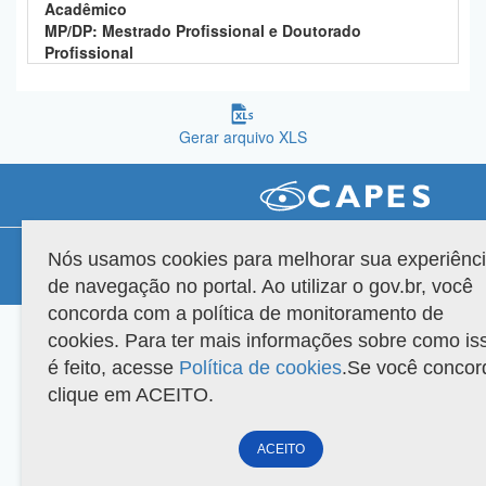
Acadêmico
Planalto
MP/DP: Mestrado Profissional e Doutorado
Profissional
Gerar arquivo XLS
Compatibilidade
Nós usamos cookies para melhorar sua experiênc
de navegação no portal. Ao utilizar o gov.br, você
Versão do sistema: 3.88.9
Copyright 2022 Capes. Todos os direitos reservados.
concorda com a política de monitoramento de
cookies. Para ter mais informações sobre como is
é feito, acesse
Política de cookies
.Se você concor
clique em ACEITO.
ACEITO