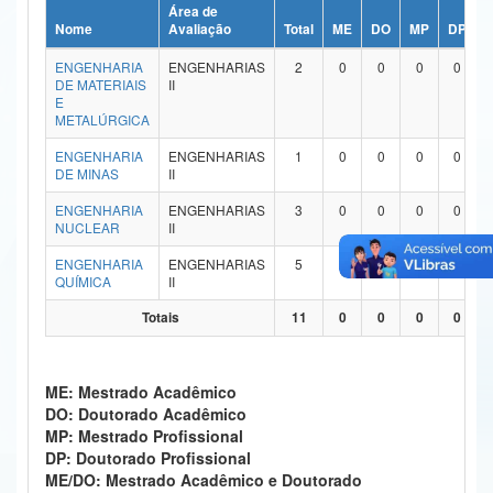
Área de
Ministério da Ciência, Tecnologia, Inovações e Comunicações
Nome
Avaliação
Total
ME
DO
MP
DP
ENGENHARIA
ENGENHARIAS
2
0
0
0
0
Ministério do Meio Ambiente
DE MATERIAIS
II
E
Ministério do Turismo
METALÚRGICA
ENGENHARIA
ENGENHARIAS
1
0
0
0
0
Ministério do Desenvolvimento Regional
DE MINAS
II
Controladoria-Geral da União
ENGENHARIA
ENGENHARIAS
3
0
0
0
0
NUCLEAR
II
Ministério da Mulher, da Família e dos Direitos Humanos
ENGENHARIA
ENGENHARIAS
5
0
0
0
0
QUÍMICA
II
Secretaria-Geral
Totais
11
0
0
0
0
Secretaria de Governo
Gabinete de Segurança Institucional
ME: Mestrado Acadêmico
DO: Doutorado Acadêmico
Advocacia-Geral da União
MP: Mestrado Profissional
DP: Doutorado Profissional
Banco Central do Brasil
ME/DO: Mestrado Acadêmico e Doutorado