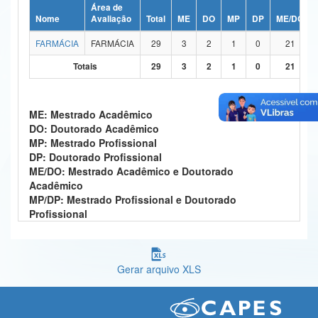
Área de
Ministério da Ciência, Tecnologia, Inovações e Comunicações
Nome
Avaliação
Total
ME
DO
MP
DP
ME/DO
FARMÁCIA
FARMÁCIA
29
3
2
1
0
21
Ministério do Meio Ambiente
Totais
29
3
2
1
0
21
Ministério do Turismo
Ministério do Desenvolvimento Regional
ME: Mestrado Acadêmico
DO: Doutorado Acadêmico
Controladoria-Geral da União
MP: Mestrado Profissional
DP: Doutorado Profissional
Ministério da Mulher, da Família e dos Direitos Humanos
ME/DO: Mestrado Acadêmico e Doutorado
Acadêmico
Secretaria-Geral
MP/DP: Mestrado Profissional e Doutorado
Profissional
Secretaria de Governo
Gabinete de Segurança Institucional
Gerar arquivo XLS
Advocacia-Geral da União
Banco Central do Brasil