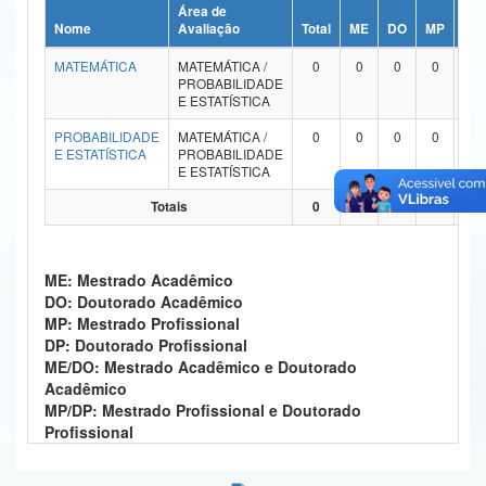
Área de
Ministério da Ciência, Tecnologia, Inovações e Comunicações
Nome
Avaliação
Total
ME
DO
MP
DP
MATEMÁTICA
MATEMÁTICA /
0
0
0
0
0
Ministério do Meio Ambiente
PROBABILIDADE
E ESTATÍSTICA
Ministério do Turismo
PROBABILIDADE
MATEMÁTICA /
0
0
0
0
0
E ESTATÍSTICA
PROBABILIDADE
Ministério do Desenvolvimento Regional
E ESTATÍSTICA
Controladoria-Geral da União
Totais
0
0
0
0
0
Ministério da Mulher, da Família e dos Direitos Humanos
ME: Mestrado Acadêmico
Secretaria-Geral
DO: Doutorado Acadêmico
MP: Mestrado Profissional
Secretaria de Governo
DP: Doutorado Profissional
ME/DO: Mestrado Acadêmico e Doutorado
Gabinete de Segurança Institucional
Acadêmico
MP/DP: Mestrado Profissional e Doutorado
Advocacia-Geral da União
Profissional
Banco Central do Brasil