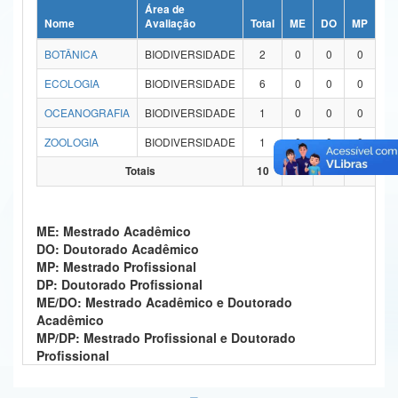
Área de
Ministério da Ciência, Tecnologia, Inovações e Comunicações
Nome
Avaliação
Total
ME
DO
MP
DP
BOTÂNICA
BIODIVERSIDADE
2
0
0
0
0
Ministério do Meio Ambiente
ECOLOGIA
BIODIVERSIDADE
6
0
0
0
0
Ministério do Turismo
OCEANOGRAFIA
BIODIVERSIDADE
1
0
0
0
0
Ministério do Desenvolvimento Regional
ZOOLOGIA
BIODIVERSIDADE
1
0
0
0
0
Controladoria-Geral da União
Totais
10
0
0
0
0
Ministério da Mulher, da Família e dos Direitos Humanos
ME: Mestrado Acadêmico
Secretaria-Geral
DO: Doutorado Acadêmico
MP: Mestrado Profissional
Secretaria de Governo
DP: Doutorado Profissional
ME/DO: Mestrado Acadêmico e Doutorado
Gabinete de Segurança Institucional
Acadêmico
MP/DP: Mestrado Profissional e Doutorado
Advocacia-Geral da União
Profissional
Banco Central do Brasil