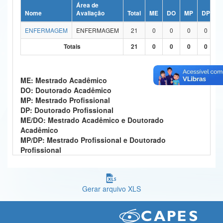
Área de
Ministério da Ciência, Tecnologia, Inovações e Comunicações
Nome
Avaliação
Total
ME
DO
MP
DP
M
ENFERMAGEM
ENFERMAGEM
21
0
0
0
0
Ministério do Meio Ambiente
Totais
21
0
0
0
0
Ministério do Turismo
Ministério do Desenvolvimento Regional
ME: Mestrado Acadêmico
DO: Doutorado Acadêmico
Controladoria-Geral da União
MP: Mestrado Profissional
DP: Doutorado Profissional
Ministério da Mulher, da Família e dos Direitos Humanos
ME/DO: Mestrado Acadêmico e Doutorado
Acadêmico
Secretaria-Geral
MP/DP: Mestrado Profissional e Doutorado
Profissional
Secretaria de Governo
Gabinete de Segurança Institucional
Gerar arquivo XLS
Advocacia-Geral da União
Banco Central do Brasil