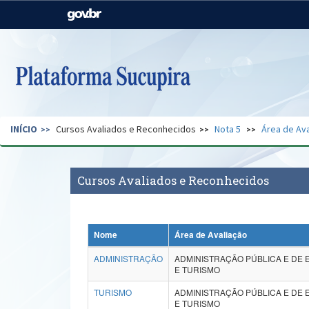
Casa Civil
Ministério da Justiça e
Segurança Pública
Ministério da Agricultura,
Ministério da Educação
Pecuária e Abastecimento
Ministério do Meio Ambiente
Ministério do Turismo
INÍCIO
Cursos Avaliados e Reconhecidos
Nota 5
Área de Ava
Secretaria de Governo
Gabinete de Segurança
Institucional
Cursos Avaliados e Reconhecidos
Nome
Área de Avaliação
ADMINISTRAÇÃO
ADMINISTRAÇÃO PÚBLICA E DE 
E TURISMO
TURISMO
ADMINISTRAÇÃO PÚBLICA E DE 
E TURISMO