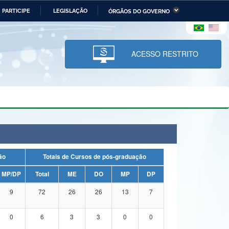
PARTICIPE
LEGISLAÇÃO
ÓRGÃOS DO GOVERNO
stério da Economia
Ministério da Infraestrutura
stério de Minas e Energia
Ministério da Ciência,
Tecnologia, Inovações e
ACESSO RESTRITO
Comunicações
tério da Mulher, da Família
Secretaria-Geral
s Direitos Humanos
lto
uação
Totais de Cursos de pós-graduação
MP/DP
Total
ME
DO
MP
DP
9
72
26
26
13
7
0
6
3
3
0
0