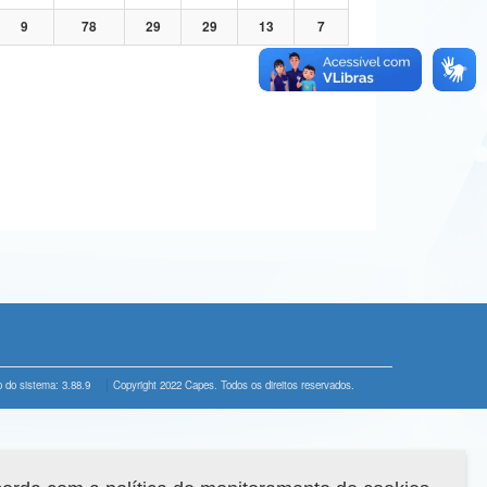
9
78
29
29
13
7
 do sistema: 3.88.9
Copyright 2022 Capes. Todos os direitos reservados.