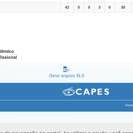
42
0
0
3
0
30
adêmico
fissional
Gerar arquivo XLS
Versão