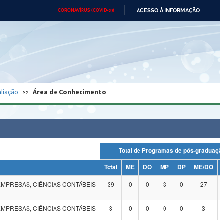
ACESSO À INFORMAÇÃO
CORONAVÍRUS (COVID-19)
Ministério da Defesa
Ministério das Relações
Mini
Exteriores
IR
PARA
O
CONTEÚDO
Ministério da Cidadania
Ministério da Saúde
Mini
Ministério do Desenvolvimento
Controladoria-Geral da União
Minis
Regional
e do
liação
Área de Conhecimento
Advocacia-Geral da União
Banco Central do Brasil
Plana
Total de Programas de pós-grad
Total
ME
DO
MP
DP
ME/DO
EMPRESAS, CIÊNCIAS CONTÁBEIS
39
0
0
3
0
27
EMPRESAS, CIÊNCIAS CONTÁBEIS
3
0
0
0
0
3