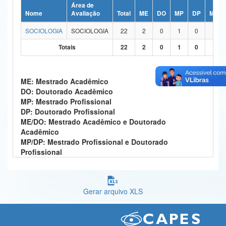
Área de
Ministério da Ciência, Tecnologia, Inovações e Comunicações
Nome
Avaliação
Total
ME
DO
MP
DP
ME/D
SOCIOLOGIA
SOCIOLOGIA
22
2
0
1
0
19
Ministério do Meio Ambiente
Totais
22
2
0
1
0
19
Ministério do Turismo
Ministério do Desenvolvimento Regional
ME: Mestrado Acadêmico
DO: Doutorado Acadêmico
Controladoria-Geral da União
MP: Mestrado Profissional
DP: Doutorado Profissional
Ministério da Mulher, da Família e dos Direitos Humanos
ME/DO: Mestrado Acadêmico e Doutorado
Acadêmico
Secretaria-Geral
MP/DP: Mestrado Profissional e Doutorado
Profissional
Secretaria de Governo
Gabinete de Segurança Institucional
Gerar arquivo XLS
Advocacia-Geral da União
Banco Central do Brasil