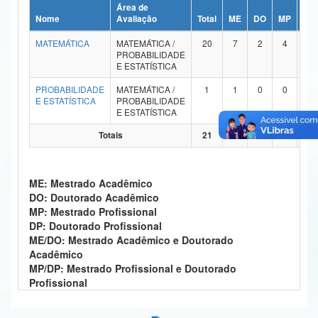
Área de
Ministério da Ciência, Tecnologia, Inovações e Comunicações
Nome
Avaliação
Total
ME
DO
MP
DP
MATEMÁTICA
MATEMÁTICA /
20
7
2
4
0
Ministério do Meio Ambiente
PROBABILIDADE
E ESTATÍSTICA
Ministério do Turismo
PROBABILIDADE
MATEMÁTICA /
1
1
0
0
0
E ESTATÍSTICA
PROBABILIDADE
Ministério do Desenvolvimento Regional
E ESTATÍSTICA
Controladoria-Geral da União
Totais
21
8
2
4
0
Ministério da Mulher, da Família e dos Direitos Humanos
ME: Mestrado Acadêmico
Secretaria-Geral
DO: Doutorado Acadêmico
MP: Mestrado Profissional
Secretaria de Governo
DP: Doutorado Profissional
ME/DO: Mestrado Acadêmico e Doutorado
Gabinete de Segurança Institucional
Acadêmico
MP/DP: Mestrado Profissional e Doutorado
Advocacia-Geral da União
Profissional
Banco Central do Brasil