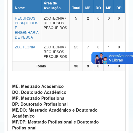
Área de
Ministério da Ciência, Tecnologia, Inovações e Comunicações
Nome
Avaliação
Total
ME
DO
MP
DP
ME
RECURSOS
ZOOTECNIA /
5
2
0
0
0
Ministério do Meio Ambiente
PESQUEIROS
RECURSOS
E
PESQUEIROS
Ministério do Turismo
ENGENHARIA
DE PESCA
Ministério do Desenvolvimento Regional
ZOOTECNIA
ZOOTECNIA /
25
7
0
1
0
1
RECURSOS
Controladoria-Geral da União
PESQUEIROS
Totais
30
9
0
1
0
2
Ministério da Mulher, da Família e dos Direitos Humanos
Secretaria-Geral
ME: Mestrado Acadêmico
Secretaria de Governo
DO: Doutorado Acadêmico
MP: Mestrado Profissional
Gabinete de Segurança Institucional
DP: Doutorado Profissional
ME/DO: Mestrado Acadêmico e Doutorado
Advocacia-Geral da União
Acadêmico
MP/DP: Mestrado Profissional e Doutorado
Banco Central do Brasil
Profissional