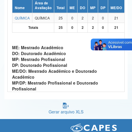
Área de
Ministério da Ciência, Tecnologia, Inovações e Comunicações
Nome
Avaliação
Total
ME
DO
MP
DP
ME/DO
MP
QUÍMICA
QUÍMICA
25
0
2
2
0
21
Ministério do Meio Ambiente
Totais
25
0
2
2
0
21
Ministério do Turismo
Ministério do Desenvolvimento Regional
ME: Mestrado Acadêmico
DO: Doutorado Acadêmico
Controladoria-Geral da União
MP: Mestrado Profissional
DP: Doutorado Profissional
Ministério da Mulher, da Família e dos Direitos Humanos
ME/DO: Mestrado Acadêmico e Doutorado
Acadêmico
Secretaria-Geral
MP/DP: Mestrado Profissional e Doutorado
Profissional
Secretaria de Governo
Gabinete de Segurança Institucional
Gerar arquivo XLS
Advocacia-Geral da União
Banco Central do Brasil