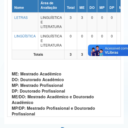
Área de
Ministério da Ciência, Tecnologia, Inovações e Comunicações
Nome
Avaliação
Total
ME
DO
MP
DP
ME/
LETRAS
LINGUÍSTICA
3
3
0
0
0
0
Ministério do Meio Ambiente
E
LITERATURA
Ministério do Turismo
LINGÜÍSTICA
LINGUÍSTICA
0
0
0
0
0
0
E
Ministério do Desenvolvimento Regional
LITERATURA
Controladoria-Geral da União
Totais
3
3
0
0
0
0
Ministério da Mulher, da Família e dos Direitos Humanos
ME: Mestrado Acadêmico
Secretaria-Geral
DO: Doutorado Acadêmico
MP: Mestrado Profissional
Secretaria de Governo
DP: Doutorado Profissional
ME/DO: Mestrado Acadêmico e Doutorado
Gabinete de Segurança Institucional
Acadêmico
MP/DP: Mestrado Profissional e Doutorado
Advocacia-Geral da União
Profissional
Banco Central do Brasil