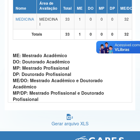
Área de
Ministério da Ciência, Tecnologia, Inovações e Comunicações
Nome
Avaliação
Total
ME
DO
MP
DP
ME/DO
MEDICINA
MEDICINA
33
1
0
0
0
32
Ministério do Meio Ambiente
I
Ministério do Turismo
Totais
33
1
0
0
0
32
Ministério do Desenvolvimento Regional
ME: Mestrado Acadêmico
Controladoria-Geral da União
DO: Doutorado Acadêmico
MP: Mestrado Profissional
Ministério da Mulher, da Família e dos Direitos Humanos
DP: Doutorado Profissional
ME/DO: Mestrado Acadêmico e Doutorado
Secretaria-Geral
Acadêmico
MP/DP: Mestrado Profissional e Doutorado
Secretaria de Governo
Profissional
Gabinete de Segurança Institucional
Advocacia-Geral da União
Gerar arquivo XLS
Banco Central do Brasil