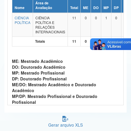
Área de
Ministério da Ciência, Tecnologia, Inovações e Comunicações
Nome
Avaliação
Total
ME
DO
MP
DP
ME/
CIÊNCIA
CIÊNCIA
11
0
0
1
0
8
Ministério do Meio Ambiente
POLÍTICA
POLÍTICA E
RELAÇÕES
Ministério do Turismo
INTERNACIONAIS
Totais
11
0
0
1
0
8
Ministério do Desenvolvimento Regional
Controladoria-Geral da União
ME: Mestrado Acadêmico
Ministério da Mulher, da Família e dos Direitos Humanos
DO: Doutorado Acadêmico
MP: Mestrado Profissional
Secretaria-Geral
DP: Doutorado Profissional
ME/DO: Mestrado Acadêmico e Doutorado
Secretaria de Governo
Acadêmico
MP/DP: Mestrado Profissional e Doutorado
Gabinete de Segurança Institucional
Profissional
Advocacia-Geral da União
Gerar arquivo XLS
Banco Central do Brasil