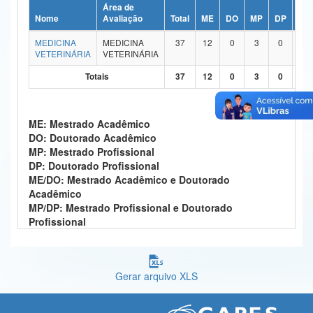
Área de
Ministério da Ciência, Tecnologia, Inovações e Comunicações
Nome
Avaliação
Total
ME
DO
MP
DP
ME
MEDICINA
MEDICINA
37
12
0
3
0
2
Ministério do Meio Ambiente
VETERINÁRIA
VETERINÁRIA
Ministério do Turismo
Totais
37
12
0
3
0
2
Ministério do Desenvolvimento Regional
ME: Mestrado Acadêmico
Controladoria-Geral da União
DO: Doutorado Acadêmico
MP: Mestrado Profissional
Ministério da Mulher, da Família e dos Direitos Humanos
DP: Doutorado Profissional
ME/DO: Mestrado Acadêmico e Doutorado
Secretaria-Geral
Acadêmico
MP/DP: Mestrado Profissional e Doutorado
Secretaria de Governo
Profissional
Gabinete de Segurança Institucional
Advocacia-Geral da União
Gerar arquivo XLS
Banco Central do Brasil