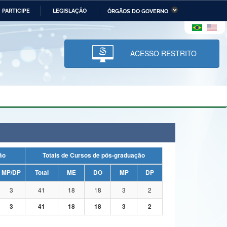
PARTICIPE
LEGISLAÇÃO
ÓRGÃOS DO GOVERNO
stério da Economia
Ministério da Infraestrutura
stério de Minas e Energia
Ministério da Ciência,
Tecnologia, Inovações e
ACESSO RESTRITO
Comunicações
tério da Mulher, da Família
Secretaria-Geral
s Direitos Humanos
lto
uação
Totais de Cursos de pós-graduação
MP/DP
Total
ME
DO
MP
DP
3
41
18
18
3
2
3
41
18
18
3
2