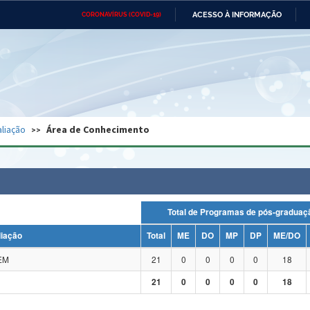
ACESSO À INFORMAÇÃO
CORONAVÍRUS (COVID-19)
Ministério da Defesa
Ministério das Relações
Mini
Exteriores
IR
PARA
O
CONTEÚDO
Ministério da Cidadania
Ministério da Saúde
Mini
Ministério do Desenvolvimento
Controladoria-Geral da União
Minis
Regional
e do
liação
Área de Conhecimento
Advocacia-Geral da União
Banco Central do Brasil
Plana
Total de Programas de pós-grad
liação
Total
ME
DO
MP
DP
ME/DO
EM
21
0
0
0
0
18
21
0
0
0
0
18