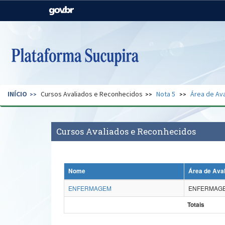
Casa Civil
Ministério da Justiça e
Segurança Pública
Ministério da Agricultura,
Ministério da Educação
Pecuária e Abastecimento
Ministério do Meio Ambiente
Ministério do Turismo
INÍCIO
Cursos Avaliados e Reconhecidos
Nota 5
Área de Ava
Secretaria de Governo
Gabinete de Segurança
Institucional
Cursos Avaliados e Reconhecidos
Nome
Área de Ava
ENFERMAGEM
ENFERMAG
Totais