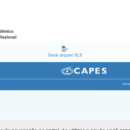
adêmico
fissional
Gerar arquivo XLS
Versão