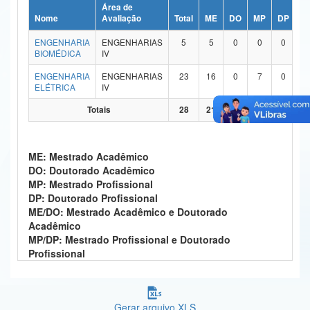
Área de
Ministério da Ciência, Tecnologia, Inovações e Comunicações
Nome
Avaliação
Total
ME
DO
MP
DP
M
ENGENHARIA
ENGENHARIAS
5
5
0
0
0
Ministério do Meio Ambiente
BIOMÉDICA
IV
Ministério do Turismo
ENGENHARIA
ENGENHARIAS
23
16
0
7
0
ELÉTRICA
IV
Ministério do Desenvolvimento Regional
Totais
28
21
0
7
0
Controladoria-Geral da União
ME: Mestrado Acadêmico
Ministério da Mulher, da Família e dos Direitos Humanos
DO: Doutorado Acadêmico
MP: Mestrado Profissional
Secretaria-Geral
DP: Doutorado Profissional
ME/DO: Mestrado Acadêmico e Doutorado
Secretaria de Governo
Acadêmico
MP/DP: Mestrado Profissional e Doutorado
Gabinete de Segurança Institucional
Profissional
Advocacia-Geral da União
Banco Central do Brasil
Gerar arquivo XLS