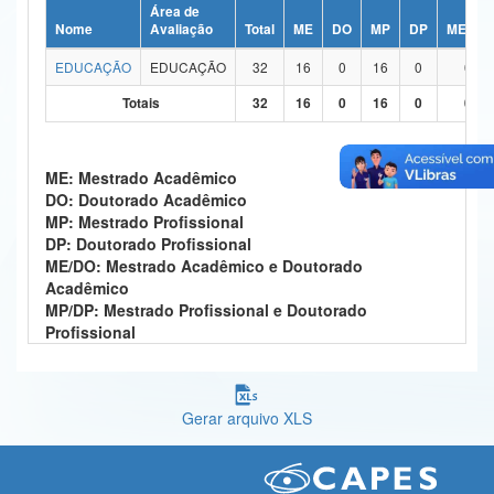
Área de
Ministério da Ciência, Tecnologia, Inovações e Comunicações
Nome
Avaliação
Total
ME
DO
MP
DP
ME/DO
EDUCAÇÃO
EDUCAÇÃO
32
16
0
16
0
0
Ministério do Meio Ambiente
Totais
32
16
0
16
0
0
Ministério do Turismo
Ministério do Desenvolvimento Regional
ME: Mestrado Acadêmico
DO: Doutorado Acadêmico
Controladoria-Geral da União
MP: Mestrado Profissional
DP: Doutorado Profissional
Ministério da Mulher, da Família e dos Direitos Humanos
ME/DO: Mestrado Acadêmico e Doutorado
Acadêmico
Secretaria-Geral
MP/DP: Mestrado Profissional e Doutorado
Profissional
Secretaria de Governo
Gabinete de Segurança Institucional
Gerar arquivo XLS
Advocacia-Geral da União
Banco Central do Brasil