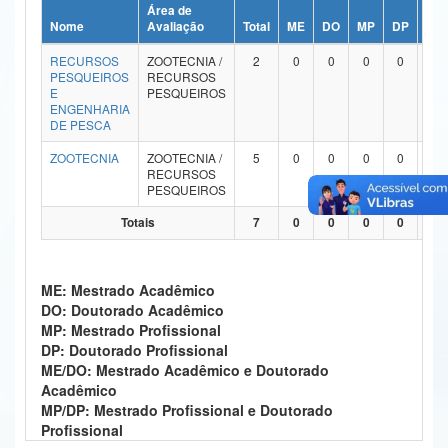
Área de
Ministério da Ciência, Tecnologia, Inovações e Comunicações
Nome
Avaliação
Total
ME
DO
MP
DP
ME
RECURSOS
ZOOTECNIA /
2
0
0
0
0
Ministério do Meio Ambiente
PESQUEIROS
RECURSOS
E
PESQUEIROS
Ministério do Turismo
ENGENHARIA
DE PESCA
Ministério do Desenvolvimento Regional
ZOOTECNIA
ZOOTECNIA /
5
0
0
0
0
RECURSOS
Controladoria-Geral da União
PESQUEIROS
Totais
7
0
0
0
0
Ministério da Mulher, da Família e dos Direitos Humanos
Secretaria-Geral
ME: Mestrado Acadêmico
Secretaria de Governo
DO: Doutorado Acadêmico
MP: Mestrado Profissional
Gabinete de Segurança Institucional
DP: Doutorado Profissional
ME/DO: Mestrado Acadêmico e Doutorado
Advocacia-Geral da União
Acadêmico
MP/DP: Mestrado Profissional e Doutorado
Banco Central do Brasil
Profissional