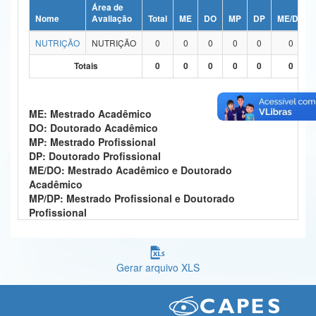
Área de
Ministério da Ciência, Tecnologia, Inovações e Comunicações
Nome
Avaliação
Total
ME
DO
MP
DP
ME/DO
NUTRIÇÃO
NUTRIÇÃO
0
0
0
0
0
0
Ministério do Meio Ambiente
Totais
0
0
0
0
0
0
Ministério do Turismo
Ministério do Desenvolvimento Regional
ME: Mestrado Acadêmico
DO: Doutorado Acadêmico
Controladoria-Geral da União
MP: Mestrado Profissional
DP: Doutorado Profissional
Ministério da Mulher, da Família e dos Direitos Humanos
ME/DO: Mestrado Acadêmico e Doutorado
Acadêmico
Secretaria-Geral
MP/DP: Mestrado Profissional e Doutorado
Profissional
Secretaria de Governo
Gabinete de Segurança Institucional
Gerar arquivo XLS
Advocacia-Geral da União
Banco Central do Brasil