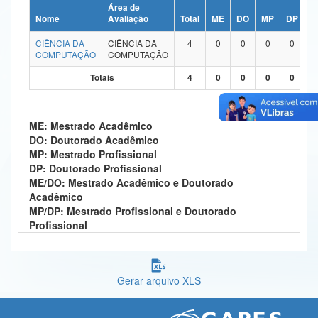
Área de
Ministério da Ciência, Tecnologia, Inovações e Comunicações
Nome
Avaliação
Total
ME
DO
MP
DP
M
CIÊNCIA DA
CIÊNCIA DA
4
0
0
0
0
Ministério do Meio Ambiente
COMPUTAÇÃO
COMPUTAÇÃO
Ministério do Turismo
Totais
4
0
0
0
0
Ministério do Desenvolvimento Regional
ME: Mestrado Acadêmico
Controladoria-Geral da União
DO: Doutorado Acadêmico
MP: Mestrado Profissional
Ministério da Mulher, da Família e dos Direitos Humanos
DP: Doutorado Profissional
ME/DO: Mestrado Acadêmico e Doutorado
Secretaria-Geral
Acadêmico
MP/DP: Mestrado Profissional e Doutorado
Secretaria de Governo
Profissional
Gabinete de Segurança Institucional
Advocacia-Geral da União
Gerar arquivo XLS
Banco Central do Brasil