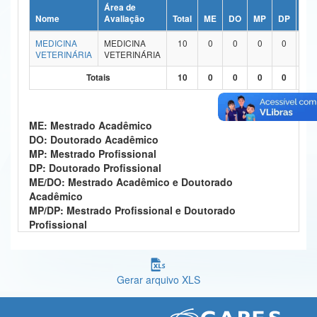
Área de
Ministério da Ciência, Tecnologia, Inovações e Comunicações
Nome
Avaliação
Total
ME
DO
MP
DP
ME
MEDICINA
MEDICINA
10
0
0
0
0
1
Ministério do Meio Ambiente
VETERINÁRIA
VETERINÁRIA
Ministério do Turismo
Totais
10
0
0
0
0
1
Ministério do Desenvolvimento Regional
ME: Mestrado Acadêmico
Controladoria-Geral da União
DO: Doutorado Acadêmico
MP: Mestrado Profissional
Ministério da Mulher, da Família e dos Direitos Humanos
DP: Doutorado Profissional
ME/DO: Mestrado Acadêmico e Doutorado
Secretaria-Geral
Acadêmico
MP/DP: Mestrado Profissional e Doutorado
Secretaria de Governo
Profissional
Gabinete de Segurança Institucional
Advocacia-Geral da União
Gerar arquivo XLS
Banco Central do Brasil