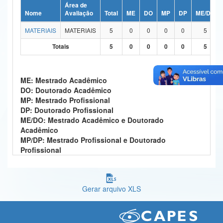
Área de
Ministério da Ciência, Tecnologia, Inovações e Comunicações
Nome
Avaliação
Total
ME
DO
MP
DP
ME/DO
MATERIAIS
MATERIAIS
5
0
0
0
0
5
Ministério do Meio Ambiente
Totais
5
0
0
0
0
5
Ministério do Turismo
Ministério do Desenvolvimento Regional
ME: Mestrado Acadêmico
DO: Doutorado Acadêmico
Controladoria-Geral da União
MP: Mestrado Profissional
DP: Doutorado Profissional
Ministério da Mulher, da Família e dos Direitos Humanos
ME/DO: Mestrado Acadêmico e Doutorado
Acadêmico
Secretaria-Geral
MP/DP: Mestrado Profissional e Doutorado
Profissional
Secretaria de Governo
Gabinete de Segurança Institucional
Gerar arquivo XLS
Advocacia-Geral da União
Banco Central do Brasil