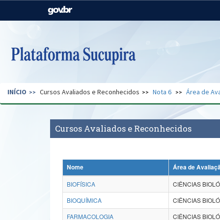
Casa Civil
Ministério da Justiça e
Segurança Pública
Ministério da Agricultura,
Ministério da Educação
Pecuária e Abastecimento
Ministério do Meio Ambiente
Ministério do Turismo
INÍCIO
Cursos Avaliados e Reconhecidos
Nota 6
Área de Ava
Secretaria de Governo
Gabinete de Segurança
Institucional
Cursos Avaliados e Reconhecidos
Nome
Área de Avaliaç
BIOFÍSICA
CIÊNCIAS BIOLÓ
BIOQUÍMICA
CIÊNCIAS BIOLÓ
FARMACOLOGIA
CIÊNCIAS BIOLÓ