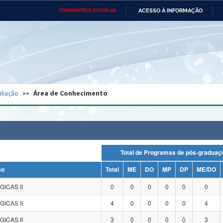
ACESSO À INFORMAÇÃO
CORONAVÍRUS (COVID-19)
Ministério da Defesa
Ministério das Relações
Mini
Exteriores
IR
PARA
O
CONTEÚDO
Ministério da Cidadania
Ministério da Saúde
Mini
Ministério do Desenvolvimento
Controladoria-Geral da União
Minis
Regional
e do
liação
Área de Conhecimento
Advocacia-Geral da União
Banco Central do Brasil
Plana
Total de Programas de pós-grad
ão
Total
ME
DO
MP
DP
ME/DO
GICAS II
0
0
0
0
0
0
GICAS II
4
0
0
0
0
4
GICAS II
3
0
0
0
0
3