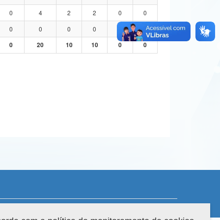
0
4
2
2
0
0
0
0
0
0
0
0
0
20
10
10
0
0
 do sistema: 3.88.9
Copyright 2022 Capes. Todos os direitos reservados.