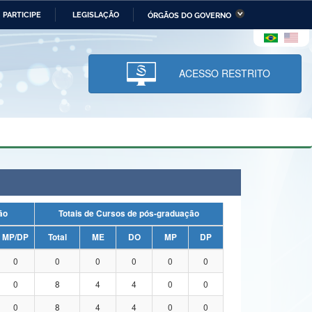
PARTICIPE
LEGISLAÇÃO
ÓRGÃOS DO GOVERNO
stério da Economia
Ministério da Infraestrutura
stério de Minas e Energia
Ministério da Ciência,
Tecnologia, Inovações e
ACESSO RESTRITO
Comunicações
tério da Mulher, da Família
Secretaria-Geral
s Direitos Humanos
lto
uação
Totais de Cursos de pós-graduação
MP/DP
Total
ME
DO
MP
DP
0
0
0
0
0
0
0
8
4
4
0
0
0
8
4
4
0
0