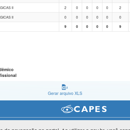
GICAS II
2
0
0
0
0
2
GICAS II
0
0
0
0
0
0
9
0
0
0
0
9
adêmico
fissional
Gerar arquivo XLS
Versão