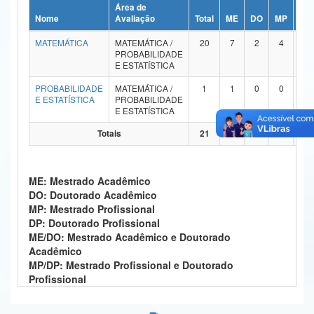
Área de
Ministério da Ciência, Tecnologia, Inovações e Comunicações
Nome
Avaliação
Total
ME
DO
MP
DP
MATEMÁTICA
MATEMÁTICA /
20
7
2
4
0
Ministério do Meio Ambiente
PROBABILIDADE
E ESTATÍSTICA
Ministério do Turismo
PROBABILIDADE
MATEMÁTICA /
1
1
0
0
0
E ESTATÍSTICA
PROBABILIDADE
Ministério do Desenvolvimento Regional
E ESTATÍSTICA
Controladoria-Geral da União
Totais
21
8
2
4
0
Ministério da Mulher, da Família e dos Direitos Humanos
ME: Mestrado Acadêmico
Secretaria-Geral
DO: Doutorado Acadêmico
MP: Mestrado Profissional
Secretaria de Governo
DP: Doutorado Profissional
ME/DO: Mestrado Acadêmico e Doutorado
Gabinete de Segurança Institucional
Acadêmico
MP/DP: Mestrado Profissional e Doutorado
Advocacia-Geral da União
Profissional
Banco Central do Brasil