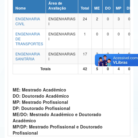
Área de
Ministério da Ciência, Tecnologia, Inovações e Comunicações
Nome
Avaliação
Total
ME
DO
MP
DP
ENGENHARIA
ENGENHARIAS
24
2
0
3
0
Ministério do Meio Ambiente
CIVIL
I
Ministério do Turismo
ENGENHARIA
ENGENHARIAS
1
0
0
0
0
DE
I
TRANSPORTES
Ministério do Desenvolvimento Regional
ENGENHARIA
ENGENHARIAS
17
3
0
1
0
Controladoria-Geral da União
SANITÁRIA
I
Totais
42
5
0
4
0
Ministério da Mulher, da Família e dos Direitos Humanos
Secretaria-Geral
ME: Mestrado Acadêmico
Secretaria de Governo
DO: Doutorado Acadêmico
MP: Mestrado Profissional
Gabinete de Segurança Institucional
DP: Doutorado Profissional
ME/DO: Mestrado Acadêmico e Doutorado
Advocacia-Geral da União
Acadêmico
MP/DP: Mestrado Profissional e Doutorado
Banco Central do Brasil
Profissional