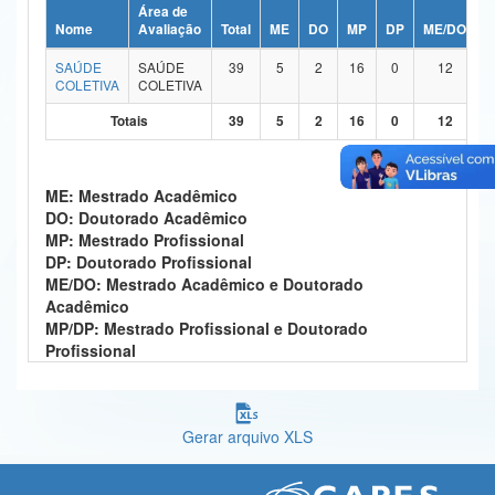
Área de
Ministério da Ciência, Tecnologia, Inovações e Comunicações
Nome
Avaliação
Total
ME
DO
MP
DP
ME/DO
M
SAÚDE
SAÚDE
39
5
2
16
0
12
Ministério do Meio Ambiente
COLETIVA
COLETIVA
Ministério do Turismo
Totais
39
5
2
16
0
12
Ministério do Desenvolvimento Regional
ME: Mestrado Acadêmico
Controladoria-Geral da União
DO: Doutorado Acadêmico
MP: Mestrado Profissional
Ministério da Mulher, da Família e dos Direitos Humanos
DP: Doutorado Profissional
ME/DO: Mestrado Acadêmico e Doutorado
Secretaria-Geral
Acadêmico
MP/DP: Mestrado Profissional e Doutorado
Secretaria de Governo
Profissional
Gabinete de Segurança Institucional
Advocacia-Geral da União
Gerar arquivo XLS
Banco Central do Brasil