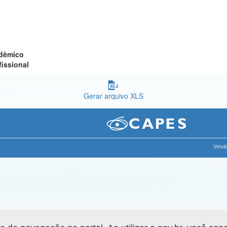
adêmico
fissional
Gerar arquivo XLS
Versão