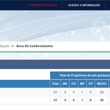
ACESSO À INFORMAÇÃO
CORONAVÍRUS (COVID-19)
Ministério da Defesa
Ministério das Relações
Mini
Exteriores
IR
PARA
O
CONTEÚDO
Ministério da Cidadania
Ministério da Saúde
Mini
Ministério do Desenvolvimento
Controladoria-Geral da União
Minis
Regional
e do
liação
Área de Conhecimento
Advocacia-Geral da União
Banco Central do Brasil
Plana
Total de Programas de pós-grad
Total
ME
DO
MP
DP
ME/DO
27
3
0
1
0
20
27
3
0
1
0
20