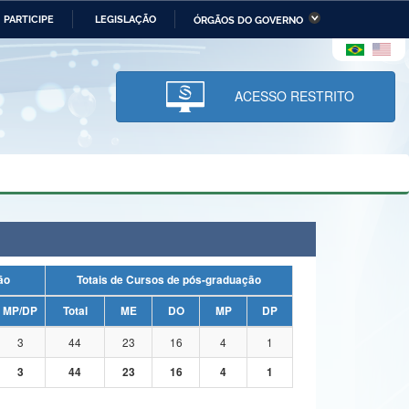
PARTICIPE
LEGISLAÇÃO
ÓRGÃOS DO GOVERNO
stério da Economia
Ministério da Infraestrutura
stério de Minas e Energia
Ministério da Ciência,
Tecnologia, Inovações e
ACESSO RESTRITO
Comunicações
tério da Mulher, da Família
Secretaria-Geral
s Direitos Humanos
lto
uação
Totais de Cursos de pós-graduação
MP/DP
Total
ME
DO
MP
DP
3
44
23
16
4
1
3
44
23
16
4
1