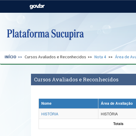
Casa Civil
Ministério da Justiça e
Segurança Pública
Ministério da Agricultura,
Ministério da Educação
Pecuária e Abastecimento
Ministério do Meio Ambiente
Ministério do Turismo
INÍCIO
Cursos Avaliados e Reconhecidos
Nota 4
Área de Ava
Secretaria de Governo
Gabinete de Segurança
Institucional
Cursos Avaliados e Reconhecidos
Nome
Área de Avaliação
HISTÓRIA
HISTÓRIA
Totais