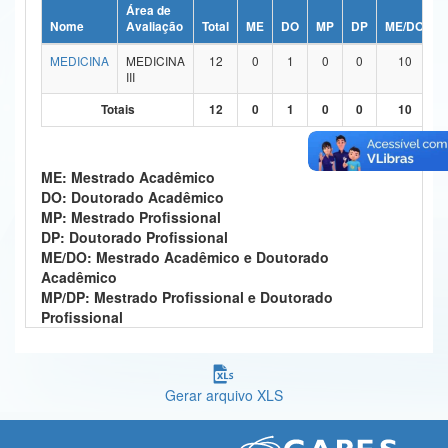
Área de
Ministério da Ciência, Tecnologia, Inovações e Comunicações
Nome
Avaliação
Total
ME
DO
MP
DP
ME/DO
MEDICINA
MEDICINA
12
0
1
0
0
10
Ministério do Meio Ambiente
III
Ministério do Turismo
Totais
12
0
1
0
0
10
Ministério do Desenvolvimento Regional
ME: Mestrado Acadêmico
Controladoria-Geral da União
DO: Doutorado Acadêmico
MP: Mestrado Profissional
Ministério da Mulher, da Família e dos Direitos Humanos
DP: Doutorado Profissional
ME/DO: Mestrado Acadêmico e Doutorado
Secretaria-Geral
Acadêmico
MP/DP: Mestrado Profissional e Doutorado
Secretaria de Governo
Profissional
Gabinete de Segurança Institucional
Advocacia-Geral da União
Gerar arquivo XLS
Banco Central do Brasil