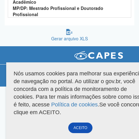
Acadêmico
Planalto
MP/DP: Mestrado Profissional e Doutorado
Profissional
Gerar arquivo XLS
Compatibilidade
Nós usamos cookies para melhorar sua experiênc
de navegação no portal. Ao utilizar o gov.br, você
Versão do sistema: 3.88.9
Copyright 2022 Capes. Todos os direitos reservados.
concorda com a política de monitoramento de
cookies. Para ter mais informações sobre como is
é feito, acesse
Política de cookies
.Se você concor
clique em ACEITO.
ACEITO