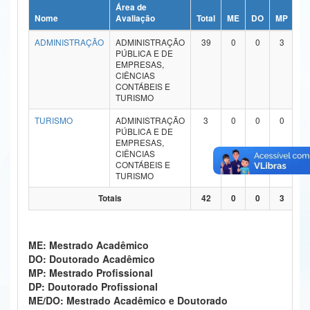
Área de
Ministério da Ciência, Tecnologia, Inovações e Comunicações
Nome
Avaliação
Total
ME
DO
MP
D
ADMINISTRAÇÃO
ADMINISTRAÇÃO
39
0
0
3
0
Ministério do Meio Ambiente
PÚBLICA E DE
EMPRESAS,
Ministério do Turismo
CIÊNCIAS
CONTÁBEIS E
TURISMO
Ministério do Desenvolvimento Regional
TURISMO
ADMINISTRAÇÃO
3
0
0
0
0
Controladoria-Geral da União
PÚBLICA E DE
EMPRESAS,
CIÊNCIAS
Ministério da Mulher, da Família e dos Direitos Humanos
CONTÁBEIS E
TURISMO
Secretaria-Geral
Totais
42
0
0
3
0
Secretaria de Governo
Gabinete de Segurança Institucional
ME: Mestrado Acadêmico
DO: Doutorado Acadêmico
Advocacia-Geral da União
MP: Mestrado Profissional
DP: Doutorado Profissional
Banco Central do Brasil
ME/DO: Mestrado Acadêmico e Doutorado