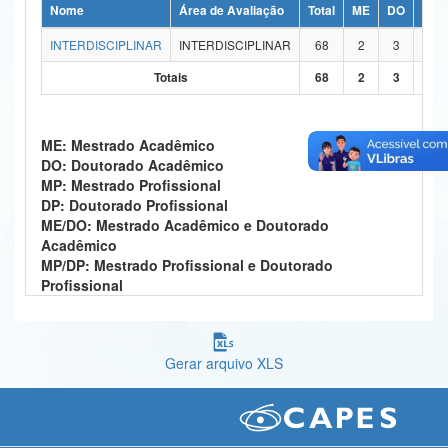
Nome
Área de Avaliação
Total
ME
DO
MP
Ministério da Ciência, Tecnologia, Inovações e Comunicações
INTERDISCIPLINAR
INTERDISCIPLINAR
68
2
3
2
Ministério do Meio Ambiente
Totais
68
2
3
2
Ministério do Turismo
ME: Mestrado Acadêmico
Ministério do Desenvolvimento Regional
DO: Doutorado Acadêmico
MP: Mestrado Profissional
Controladoria-Geral da União
DP: Doutorado Profissional
ME/DO: Mestrado Acadêmico e Doutorado
Ministério da Mulher, da Família e dos Direitos Humanos
Acadêmico
MP/DP: Mestrado Profissional e Doutorado
Secretaria-Geral
Profissional
Secretaria de Governo
Gabinete de Segurança Institucional
Gerar arquivo XLS
Advocacia-Geral da União
Banco Central do Brasil