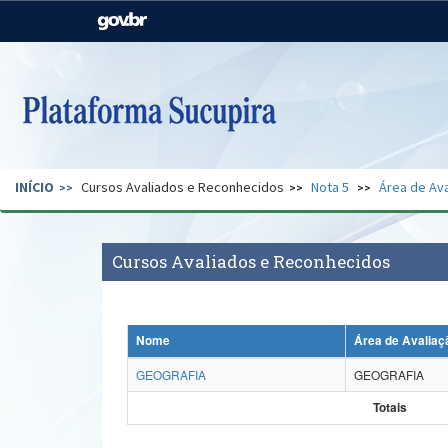
Casa Civil
Ministério da Justiça e
Segurança Pública
Ministério da Agricultura,
Ministério da Educação
Pecuária e Abastecimento
Ministério do Meio Ambiente
Ministério do Turismo
INÍCIO
Cursos Avaliados e Reconhecidos
Nota 5
Área de Ava
Secretaria de Governo
Gabinete de Segurança
Institucional
Cursos Avaliados e Reconhecidos
Nome
Área de Avaliaç
GEOGRAFIA
GEOGRAFIA
Totais