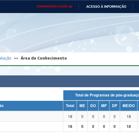
ACESSO À INFORMAÇÃO
CORONAVÍRUS (COVID-19)
Ministério da Defesa
Ministério das Relações
Mini
Exteriores
IR
PARA
O
CONTEÚDO
Ministério da Cidadania
Ministério da Saúde
Mini
Ministério do Desenvolvimento
Controladoria-Geral da União
Minis
Regional
e do
liação
Área de Conhecimento
Advocacia-Geral da União
Banco Central do Brasil
Plana
Total de Programas de pós-grad
ão
Total
ME
DO
MP
DP
ME/DO
18
0
0
0
0
18
18
0
0
0
0
18