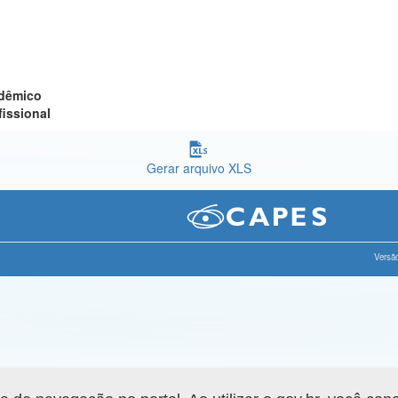
adêmico
fissional
Gerar arquivo XLS
Versão