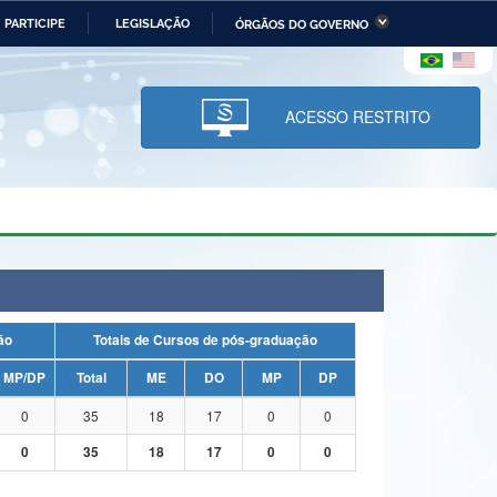
PARTICIPE
LEGISLAÇÃO
ÓRGÃOS DO GOVERNO
stério da Economia
Ministério da Infraestrutura
stério de Minas e Energia
Ministério da Ciência,
Tecnologia, Inovações e
ACESSO RESTRITO
Comunicações
tério da Mulher, da Família
Secretaria-Geral
s Direitos Humanos
lto
uação
Totais de Cursos de pós-graduação
MP/DP
Total
ME
DO
MP
DP
0
35
18
17
0
0
0
35
18
17
0
0