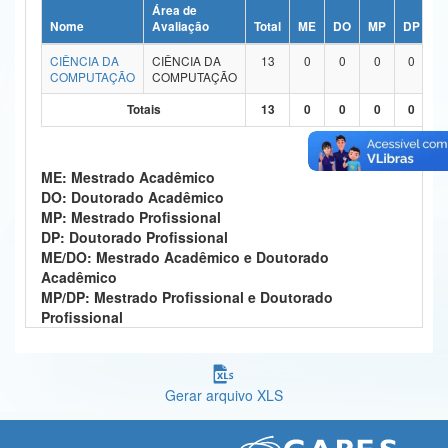
Área de
Ministério da Ciência, Tecnologia, Inovações e Comunicações
Nome
Avaliação
Total
ME
DO
MP
DP
M
CIÊNCIA DA
CIÊNCIA DA
13
0
0
0
0
Ministério do Meio Ambiente
COMPUTAÇÃO
COMPUTAÇÃO
Ministério do Turismo
Totais
13
0
0
0
0
Ministério do Desenvolvimento Regional
ME: Mestrado Acadêmico
Controladoria-Geral da União
DO: Doutorado Acadêmico
MP: Mestrado Profissional
Ministério da Mulher, da Família e dos Direitos Humanos
DP: Doutorado Profissional
ME/DO: Mestrado Acadêmico e Doutorado
Secretaria-Geral
Acadêmico
MP/DP: Mestrado Profissional e Doutorado
Secretaria de Governo
Profissional
Gabinete de Segurança Institucional
Advocacia-Geral da União
Gerar arquivo XLS
Banco Central do Brasil