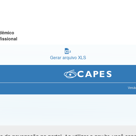
adêmico
fissional
Gerar arquivo XLS
Versão