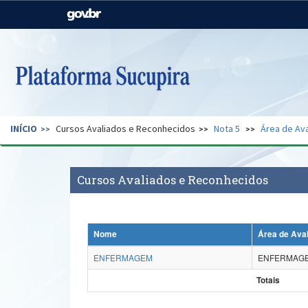
Casa Civil
Ministério da Justiça e
Segurança Pública
Ministério da Agricultura,
Ministério da Educação
Pecuária e Abastecimento
Ministério do Meio Ambiente
Ministério do Turismo
INÍCIO
Cursos Avaliados e Reconhecidos
Nota 5
Área de Ava
Secretaria de Governo
Gabinete de Segurança
Institucional
Cursos Avaliados e Reconhecidos
Nome
Área de Ava
ENFERMAGEM
ENFERMAG
Totais