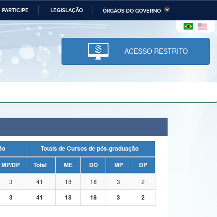
PARTICIPE
LEGISLAÇÃO
ÓRGÃOS DO GOVERNO
stério da Economia
Ministério da Infraestrutura
stério de Minas e Energia
Ministério da Ciência,
Tecnologia, Inovações e
ACESSO RESTRITO
Comunicações
tério da Mulher, da Família
Secretaria-Geral
s Direitos Humanos
lto
uação
Totais de Cursos de pós-graduação
MP/DP
Total
ME
DO
MP
DP
3
41
18
18
3
2
3
41
18
18
3
2