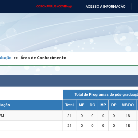
ACESSO À INFORMAÇÃO
CORONAVÍRUS (COVID-19)
Ministério da Defesa
Ministério das Relações
Mini
Exteriores
IR
PARA
O
CONTEÚDO
Ministério da Cidadania
Ministério da Saúde
Mini
Ministério do Desenvolvimento
Controladoria-Geral da União
Minis
Regional
e do
liação
Área de Conhecimento
Advocacia-Geral da União
Banco Central do Brasil
Plana
Total de Programas de pós-grad
liação
Total
ME
DO
MP
DP
ME/DO
EM
21
0
0
0
0
18
21
0
0
0
0
18