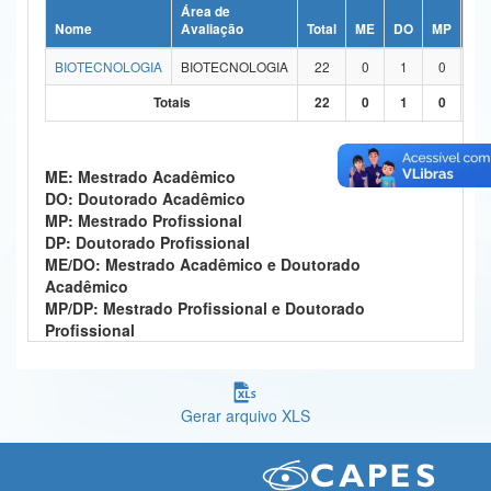
Área de
Ministério da Ciência, Tecnologia, Inovações e Comunicações
Nome
Avaliação
Total
ME
DO
MP
DP
BIOTECNOLOGIA
BIOTECNOLOGIA
22
0
1
0
0
Ministério do Meio Ambiente
Totais
22
0
1
0
0
Ministério do Turismo
Ministério do Desenvolvimento Regional
ME: Mestrado Acadêmico
DO: Doutorado Acadêmico
Controladoria-Geral da União
MP: Mestrado Profissional
DP: Doutorado Profissional
Ministério da Mulher, da Família e dos Direitos Humanos
ME/DO: Mestrado Acadêmico e Doutorado
Acadêmico
Secretaria-Geral
MP/DP: Mestrado Profissional e Doutorado
Profissional
Secretaria de Governo
Gabinete de Segurança Institucional
Gerar arquivo XLS
Advocacia-Geral da União
Banco Central do Brasil