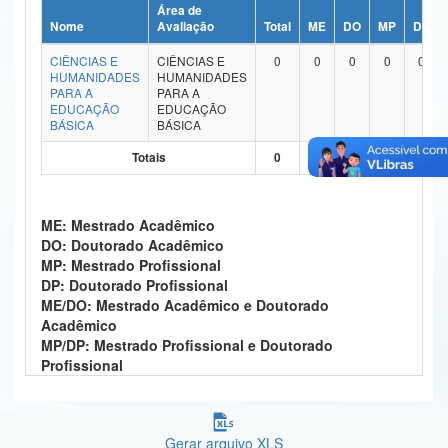
Área de
Ministério da Ciência, Tecnologia, Inovações e Comunicações
Nome
Avaliação
Total
ME
DO
MP
DP
CIÊNCIAS E
CIÊNCIAS E
0
0
0
0
0
Ministério do Meio Ambiente
HUMANIDADES
HUMANIDADES
PARA A
PARA A
Ministério do Turismo
EDUCAÇÃO
EDUCAÇÃO
BÁSICA
BÁSICA
Ministério do Desenvolvimento Regional
Totais
0
0
0
0
0
Controladoria-Geral da União
ME: Mestrado Acadêmico
Ministério da Mulher, da Família e dos Direitos Humanos
DO: Doutorado Acadêmico
MP: Mestrado Profissional
Secretaria-Geral
DP: Doutorado Profissional
ME/DO: Mestrado Acadêmico e Doutorado
Secretaria de Governo
Acadêmico
MP/DP: Mestrado Profissional e Doutorado
Gabinete de Segurança Institucional
Profissional
Advocacia-Geral da União
Banco Central do Brasil
Gerar arquivo XLS