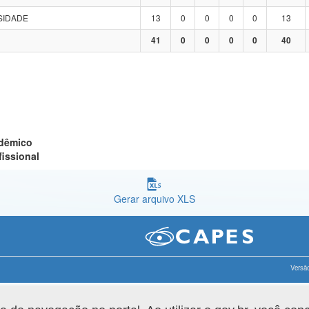
SIDADE
13
0
0
0
0
13
41
0
0
0
0
40
adêmico
fissional
Gerar arquivo XLS
Versão