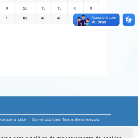
0
26
13
13
0
0
1
82
40
40
1
1
 do sistema: 3.88.9
Copyright 2022 Capes. Todos os direitos reservados.