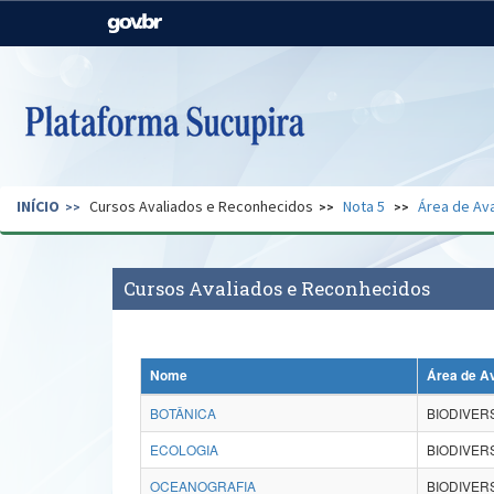
Casa Civil
Ministério da Justiça e
Segurança Pública
Ministério da Agricultura,
Ministério da Educação
Pecuária e Abastecimento
Ministério do Meio Ambiente
Ministério do Turismo
INÍCIO
Cursos Avaliados e Reconhecidos
Nota 5
Área de Ava
Secretaria de Governo
Gabinete de Segurança
Institucional
Cursos Avaliados e Reconhecidos
Nome
Área de A
BOTÂNICA
BIODIVER
ECOLOGIA
BIODIVER
OCEANOGRAFIA
BIODIVER