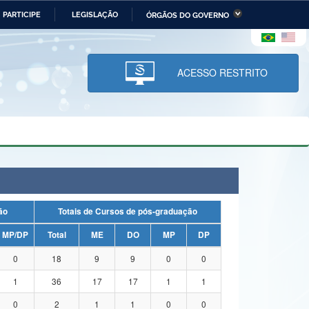
PARTICIPE
LEGISLAÇÃO
ÓRGÃOS DO GOVERNO
stério da Economia
Ministério da Infraestrutura
stério de Minas e Energia
Ministério da Ciência,
Tecnologia, Inovações e
ACESSO RESTRITO
Comunicações
tério da Mulher, da Família
Secretaria-Geral
s Direitos Humanos
lto
uação
Totais de Cursos de pós-graduação
MP/DP
Total
ME
DO
MP
DP
0
18
9
9
0
0
1
36
17
17
1
1
0
2
1
1
0
0