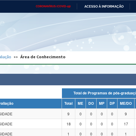
ACESSO À INFORMAÇÃO
CORONAVÍRUS (COVID-19)
Ministério da Defesa
Ministério das Relações
Mini
Exteriores
IR
PARA
O
CONTEÚDO
Ministério da Cidadania
Ministério da Saúde
Mini
Ministério do Desenvolvimento
Controladoria-Geral da União
Minis
Regional
e do
liação
Área de Conhecimento
Advocacia-Geral da União
Banco Central do Brasil
Plana
Total de Programas de pós-grad
valiação
Total
ME
DO
MP
DP
ME/DO
SIDADE
9
0
0
0
0
9
SIDADE
18
0
0
0
0
17
SIDADE
1
0
0
0
0
1