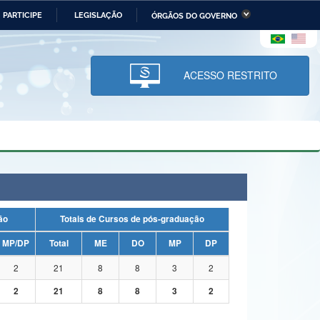
PARTICIPE
LEGISLAÇÃO
ÓRGÃOS DO GOVERNO
stério da Economia
Ministério da Infraestrutura
stério de Minas e Energia
Ministério da Ciência,
Tecnologia, Inovações e
ACESSO RESTRITO
Comunicações
tério da Mulher, da Família
Secretaria-Geral
s Direitos Humanos
lto
uação
Totais de Cursos de pós-graduação
MP/DP
Total
ME
DO
MP
DP
2
21
8
8
3
2
2
21
8
8
3
2