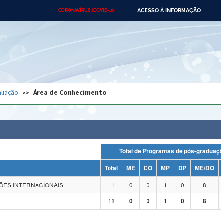
ACESSO À INFORMAÇÃO
CORONAVÍRUS (COVID-19)
Ministério da Defesa
Ministério das Relações
Mini
Exteriores
IR
PARA
O
CONTEÚDO
Ministério da Cidadania
Ministério da Saúde
Mini
Ministério do Desenvolvimento
Controladoria-Geral da União
Minis
Regional
e do
liação
Área de Conhecimento
Advocacia-Geral da União
Banco Central do Brasil
Plana
Total de Programas de pós-grad
Total
ME
DO
MP
DP
ME/DO
ÇÕES INTERNACIONAIS
11
0
0
1
0
8
11
0
0
1
0
8