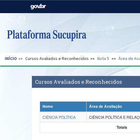
Casa Civil
Ministério da Justiça e
Segurança Pública
Ministério da Agricultura,
Ministério da Educação
Pecuária e Abastecimento
Ministério do Meio Ambiente
Ministério do Turismo
INÍCIO
Cursos Avaliados e Reconhecidos
Nota 5
Área de Ava
Secretaria de Governo
Gabinete de Segurança
Institucional
Cursos Avaliados e Reconhecidos
Nome
Área de Avaliação
CIÊNCIA POLÍTICA
CIÊNCIA POLÍTICA E RELA
Totais