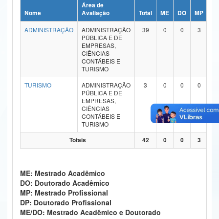
Área de
Ministério da Ciência, Tecnologia, Inovações e Comunicações
Nome
Avaliação
Total
ME
DO
MP
D
ADMINISTRAÇÃO
ADMINISTRAÇÃO
39
0
0
3
0
Ministério do Meio Ambiente
PÚBLICA E DE
EMPRESAS,
Ministério do Turismo
CIÊNCIAS
CONTÁBEIS E
TURISMO
Ministério do Desenvolvimento Regional
TURISMO
ADMINISTRAÇÃO
3
0
0
0
0
Controladoria-Geral da União
PÚBLICA E DE
EMPRESAS,
CIÊNCIAS
Ministério da Mulher, da Família e dos Direitos Humanos
CONTÁBEIS E
TURISMO
Secretaria-Geral
Totais
42
0
0
3
0
Secretaria de Governo
Gabinete de Segurança Institucional
ME: Mestrado Acadêmico
DO: Doutorado Acadêmico
Advocacia-Geral da União
MP: Mestrado Profissional
DP: Doutorado Profissional
Banco Central do Brasil
ME/DO: Mestrado Acadêmico e Doutorado