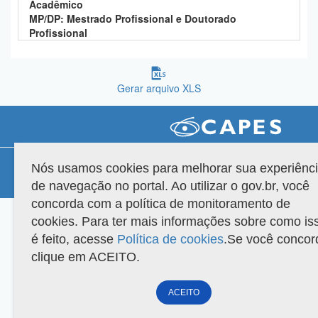
Acadêmico
Planalto
MP/DP: Mestrado Profissional e Doutorado
Profissional
Gerar arquivo XLS
Compatibilidade
Nós usamos cookies para melhorar sua experiênc
de navegação no portal. Ao utilizar o gov.br, você
Versão do sistema: 3.88.9
Copyright 2022 Capes. Todos os direitos reservados.
concorda com a política de monitoramento de
cookies. Para ter mais informações sobre como is
é feito, acesse
Política de cookies
.Se você concor
clique em ACEITO.
ACEITO