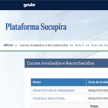
Casa Civil
Ministério da Justiça e
Segurança Pública
Ministério da Agricultura,
Ministério da Educação
Pecuária e Abastecimento
Ministério do Meio Ambiente
Ministério do Turismo
INÍCIO
Cursos Avaliados e Reconhecidos
Nota 5
Área de Ava
Secretaria de Governo
Gabinete de Segurança
Institucional
Cursos Avaliados e Reconhecidos
Nome
Área de Avali
ARQUITETURA E URBANISMO
ARQUITETURA
DESENHO INDUSTRIAL
ARQUITETURA
Totais