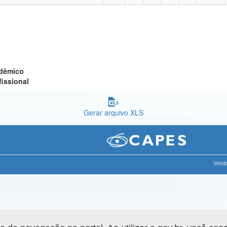
adêmico
fissional
Gerar arquivo XLS
Versão