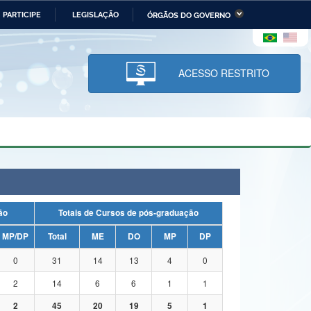
PARTICIPE
LEGISLAÇÃO
ÓRGÃOS DO GOVERNO
stério da Economia
Ministério da Infraestrutura
stério de Minas e Energia
Ministério da Ciência,
Tecnologia, Inovações e
ACESSO RESTRITO
Comunicações
tério da Mulher, da Família
Secretaria-Geral
s Direitos Humanos
lto
uação
Totais de Cursos de pós-graduação
MP/DP
Total
ME
DO
MP
DP
0
31
14
13
4
0
2
14
6
6
1
1
2
45
20
19
5
1