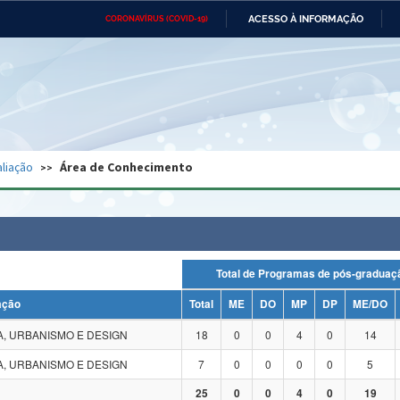
ACESSO À INFORMAÇÃO
CORONAVÍRUS (COVID-19)
Ministério da Defesa
Ministério das Relações
Mini
Exteriores
IR
PARA
O
CONTEÚDO
Ministério da Cidadania
Ministério da Saúde
Mini
Ministério do Desenvolvimento
Controladoria-Geral da União
Minis
Regional
e do
liação
Área de Conhecimento
Advocacia-Geral da União
Banco Central do Brasil
Plana
Total de Programas de pós-grad
ação
Total
ME
DO
MP
DP
ME/DO
, URBANISMO E DESIGN
18
0
0
4
0
14
, URBANISMO E DESIGN
7
0
0
0
0
5
25
0
0
4
0
19