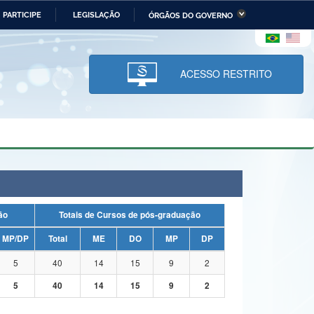
PARTICIPE
LEGISLAÇÃO
ÓRGÃOS DO GOVERNO
stério da Economia
Ministério da Infraestrutura
stério de Minas e Energia
Ministério da Ciência,
Tecnologia, Inovações e
ACESSO RESTRITO
Comunicações
tério da Mulher, da Família
Secretaria-Geral
s Direitos Humanos
lto
uação
Totais de Cursos de pós-graduação
MP/DP
Total
ME
DO
MP
DP
5
40
14
15
9
2
5
40
14
15
9
2