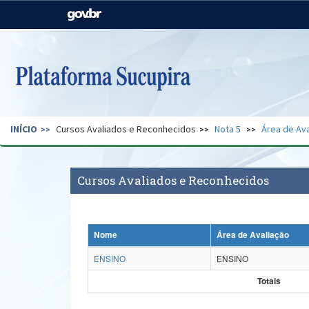
Casa Civil
Ministério da Justiça e
Segurança Pública
Ministério da Agricultura,
Ministério da Educação
Pecuária e Abastecimento
Ministério do Meio Ambiente
Ministério do Turismo
INÍCIO
Cursos Avaliados e Reconhecidos
Nota 5
Área de Ava
Secretaria de Governo
Gabinete de Segurança
Institucional
Cursos Avaliados e Reconhecidos
Nome
Área de Avaliação
ENSINO
ENSINO
Totais