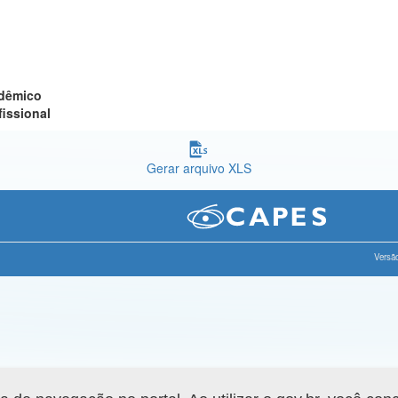
adêmico
fissional
Gerar arquivo XLS
Versão