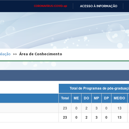
ACESSO À INFORMAÇÃO
CORONAVÍRUS (COVID-19)
Ministério da Defesa
Ministério das Relações
Mini
Exteriores
IR
PARA
O
CONTEÚDO
Ministério da Cidadania
Ministério da Saúde
Mini
Ministério do Desenvolvimento
Controladoria-Geral da União
Minis
Regional
e do
liação
Área de Conhecimento
Advocacia-Geral da União
Banco Central do Brasil
Plana
Total de Programas de pós-grad
Total
ME
DO
MP
DP
ME/DO
23
0
2
3
0
13
23
0
2
3
0
13