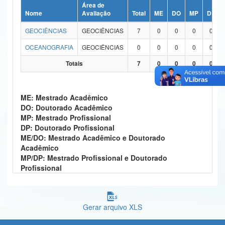
Área de
Ministério da Ciência, Tecnologia, Inovações e Comunicações
Nome
Avaliação
Total
ME
DO
MP
DP
GEOCIÊNCIAS
GEOCIÊNCIAS
7
0
0
0
0
Ministério do Meio Ambiente
OCEANOGRAFIA
GEOCIÊNCIAS
0
0
0
0
0
Ministério do Turismo
Totais
7
0
0
0
0
Ministério do Desenvolvimento Regional
Controladoria-Geral da União
ME: Mestrado Acadêmico
DO: Doutorado Acadêmico
Ministério da Mulher, da Família e dos Direitos Humanos
MP: Mestrado Profissional
DP: Doutorado Profissional
Secretaria-Geral
ME/DO: Mestrado Acadêmico e Doutorado
Acadêmico
Secretaria de Governo
MP/DP: Mestrado Profissional e Doutorado
Profissional
Gabinete de Segurança Institucional
Advocacia-Geral da União
Gerar arquivo XLS
Banco Central do Brasil