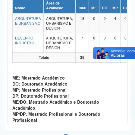
Área de
Ministério da Ciência, Tecnologia, Inovações e Comunicações
Nome
Avaliação
Total
ME
DO
MP
DP
ARQUITETURA
ARQUITETURA,
18
0
0
4
0
Ministério do Meio Ambiente
E URBANISMO
URBANISMO E
DESIGN
Ministério do Turismo
DESENHO
ARQUITETURA,
7
0
0
0
0
INDUSTRIAL
URBANISMO E
Ministério do Desenvolvimento Regional
DESIGN
Controladoria-Geral da União
Totais
25
0
0
4
0
Ministério da Mulher, da Família e dos Direitos Humanos
ME: Mestrado Acadêmico
Secretaria-Geral
DO: Doutorado Acadêmico
MP: Mestrado Profissional
Secretaria de Governo
DP: Doutorado Profissional
ME/DO: Mestrado Acadêmico e Doutorado
Gabinete de Segurança Institucional
Acadêmico
MP/DP: Mestrado Profissional e Doutorado
Advocacia-Geral da União
Profissional
Banco Central do Brasil