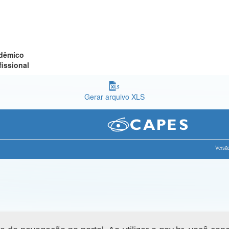
adêmico
fissional
Gerar arquivo XLS
Versão