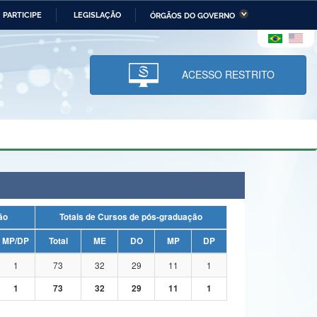
PARTICIPE
LEGISLAÇÃO
ÓRGÃOS DO GOVERNO
stério da Economia
Ministério da Infraestrutura
stério de Minas e Energia
Ministério da Ciência,
Tecnologia, Inovações e
ACESSO RESTRITO
Comunicações
tério da Mulher, da Família
Secretaria-Geral
s Direitos Humanos
lto
uação
Totais de Cursos de pós-graduação
MP/DP
Total
ME
DO
MP
DP
1
73
32
29
11
1
1
73
32
29
11
1