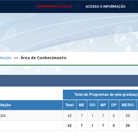
ACESSO À INFORMAÇÃO
CORONAVÍRUS (COVID-19)
Ministério da Defesa
Ministério das Relações
Mini
Exteriores
IR
PARA
O
CONTEÚDO
Ministério da Cidadania
Ministério da Saúde
Mini
Ministério do Desenvolvimento
Controladoria-Geral da União
Minis
Regional
e do
liação
Área de Conhecimento
Advocacia-Geral da União
Banco Central do Brasil
Plana
Total de Programas de pós-grad
liação
Total
ME
DO
MP
DP
ME/DO
GIA
42
7
1
7
0
26
42
7
1
7
0
26