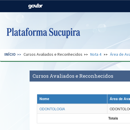
Casa Civil
Ministério da Justiça e
Segurança Pública
Ministério da Agricultura,
Ministério da Educação
Pecuária e Abastecimento
Ministério do Meio Ambiente
Ministério do Turismo
INÍCIO
Cursos Avaliados e Reconhecidos
Nota 4
Área de Ava
Secretaria de Governo
Gabinete de Segurança
Institucional
Cursos Avaliados e Reconhecidos
Nome
Área de Ava
ODONTOLOGIA
ODONTOLO
Totais