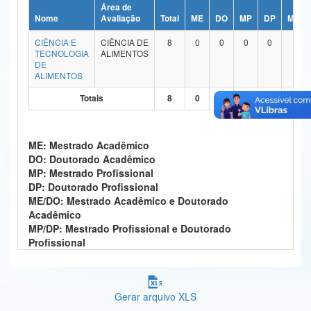
Área de
Ministério da Ciência, Tecnologia, Inovações e Comunicações
Nome
Avaliação
Total
ME
DO
MP
DP
ME/D
CIÊNCIA E
CIÊNCIA DE
8
0
0
0
0
7
Ministério do Meio Ambiente
TECNOLOGIA
ALIMENTOS
DE
Ministério do Turismo
ALIMENTOS
Totais
8
0
0
0
0
7
Ministério do Desenvolvimento Regional
Controladoria-Geral da União
ME: Mestrado Acadêmico
Ministério da Mulher, da Família e dos Direitos Humanos
DO: Doutorado Acadêmico
MP: Mestrado Profissional
Secretaria-Geral
DP: Doutorado Profissional
ME/DO: Mestrado Acadêmico e Doutorado
Secretaria de Governo
Acadêmico
MP/DP: Mestrado Profissional e Doutorado
Gabinete de Segurança Institucional
Profissional
Advocacia-Geral da União
Gerar arquivo XLS
Banco Central do Brasil